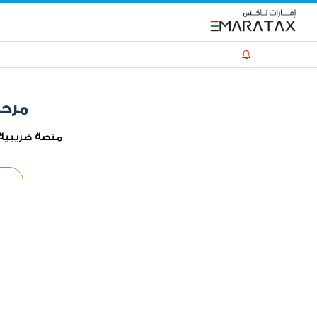
مرحب
منصة ضريبية 