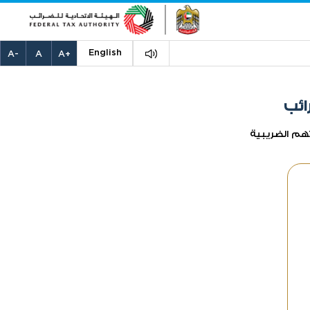
English
-A
A
+A
ائب
هم الضريبية