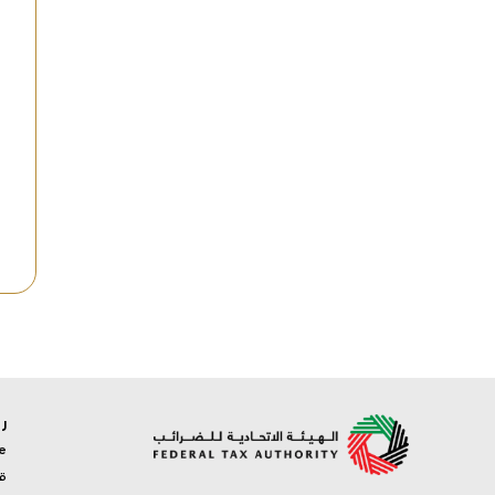
ر
e
ق